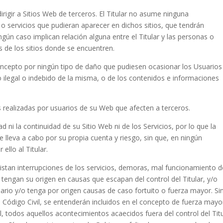
rigir a Sitios Web de terceros. El Titular no asume ninguna
o servicios que pudieran aparecer en dichos sitios, que tendrán
gún caso implican relación alguna entre el Titular y las personas o
es de los sitios donde se encuentren.
oncepto por ningún tipo de daño que pudiesen ocasionar los Usuarios
so ilegal o indebido de la misma, o de los contenidos e informaciones
es realizadas por usuarios de su Web que afecten a terceros.
idad ni la continuidad de su Sitio Web ni de los Servicios, por lo que la
e lleva a cabo por su propia cuenta y riesgo, sin que, en ningún
llo al Titular.
xistan interrupciones de los servicios, demoras, mal funcionamiento d
engan su origen en causas que escapan del control del Titular, y/o
ario y/o tenga por origen causas de caso fortuito o fuerza mayor. Si
el Código Civil, se entenderán incluidos en el concepto de fuerza mayo
, todos aquellos acontecimientos acaecidos fuera del control del Titu