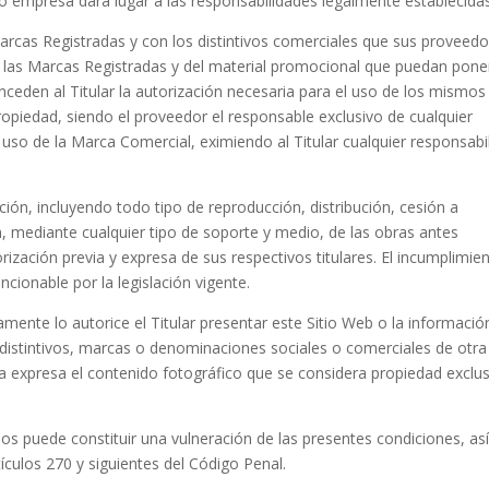
o empresa dará lugar a las responsabilidades legalmente establecidas
Marcas Registradas y con los distintivos comerciales que sus proveed
de las Marcas Registradas y del material promocional que puedan pone
ceden al Titular la autorización necesaria para el uso de los mismos 
opiedad, siendo el proveedor el responsable exclusivo de cualquier
 uso de la Marca Comercial, eximiendo al Titular cualquier responsabi
ión, incluyendo todo tipo de reproducción, distribución, cesión a
, mediante cualquier tipo de soporte y medio, de las obras antes
orización previa y expresa de sus respectivos titulares. El incumplimie
ncionable por la legislación vigente.
mente lo autorice el Titular presentar este Sitio Web o la informació
distintivos, marcas o denominaciones sociales o comerciales de otra
 expresa el contenido fotográfico que se considera propiedad exclus
hos puede constituir una vulneración de las presentes condiciones, as
ículos 270 y siguientes del Código Penal.