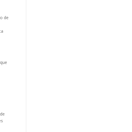
io de
ta
 que
 de
es