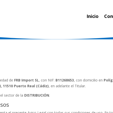
Inicio
Con
piedad de
FRB Import SL
, con NIF:
B11268653
, con domicilio en
Polí
, 11510 Puerto Real (Cádiz)
, en adelante el Titular.
 el sector de la
DISTRIBUCIÓN
.
Usos
acepta el presente Aviso Legal con todas sus condiciones de uso. En t