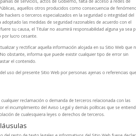
pañías de servicios, actos de Gobierno, falta de acceso a redes de
s Públicas, aquellos otros producidos como consecuencia de fenómen
 de hackers o terceros especializados en la seguridad o integridad del
ya adoptado las medidas de seguridad razonables de acuerdo con el
l fuere su causa, el Titular no asumirá responsabilidad alguna ya sea 
 por lucro cesante.
ctualizar y rectificar aquella información alojada en su Sitio Web que 
o obstante, informa que puede existir cualquier tipo de error sin
rastar el contenido.
 del uso del presente Sitio Web por personas ajenas o referencias qu
 cualquier reclamación o demanda de terceros relacionada con las
or el incumplimiento del Aviso Legal y demás políticas que se entien
olación de cualesquiera leyes o derechos de terceros.
Cláusulas
l o del resto de texto legales e informativos del Sitio Web fuese decla