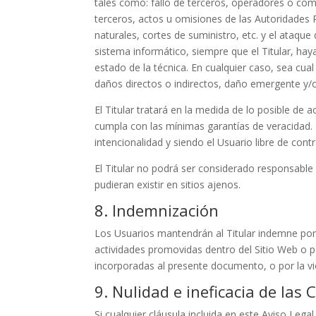
tales como: fallo de terceros, operadores o com
terceros, actos u omisiones de las Autoridade
naturales, cortes de suministro, etc. y el ataque
sistema informático, siempre que el Titular, ha
estado de la técnica. En cualquier caso, sea cua
daños directos o indirectos, daño emergente y/o
El Titular tratará en la medida de lo posible de a
cumpla con las mínimas garantías de veracidad. N
intencionalidad y siendo el Usuario libre de cont
El Titular no podrá ser considerado responsable
pudieran existir en sitios ajenos.
8. Indemnización
Los Usuarios mantendrán al Titular indemne por
actividades promovidas dentro del Sitio Web o p
incorporadas al presente documento, o por la vi
9. Nulidad e ineficacia de las 
Si cualquier cláusula incluida en este Aviso Lega