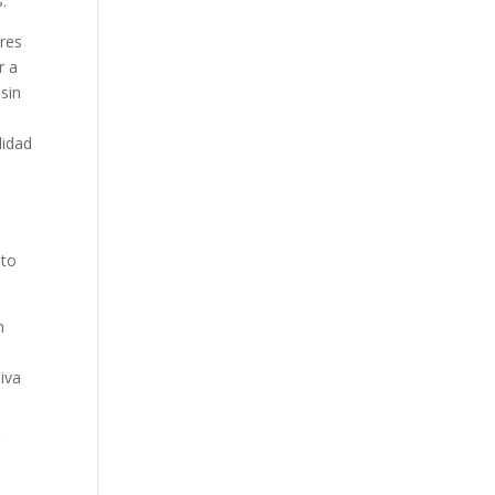
.
ores
r a
sin
lidad
nto
n
iva
í