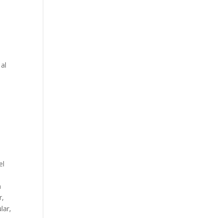
 al
el
n
r,
lar,