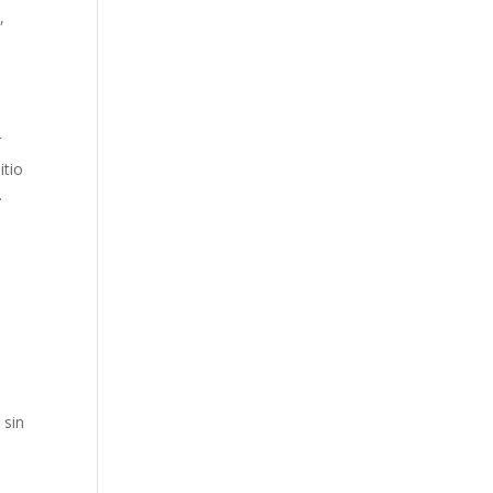
,
í
itio
.
 sin